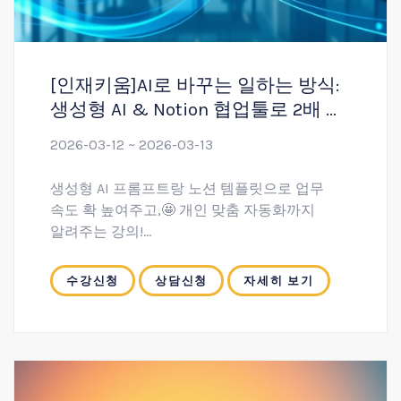
[인재키움]AI로 바꾸는 일하는 방식:
생성형 AI & Notion 협업툴로 2배 더
빠르게! 1회차
2026-03-12 ~ 2026-03-13
생성형 AI 프롬프트랑 노션 템플릿으로 업무
속도 확 높여주고,🤩 개인 맞춤 자동화까지
알려주는 강의!
보고서 작성, 아이디어 정리, 협업 워크플로우를
AI+노션으로 쉽게 해내고, 소기업/스타트업에
수강신청
상담신청
자세히 보기
딱 맞는 저비용 고효율 업무 혁신법을 배울 수
있는 과정입니다.