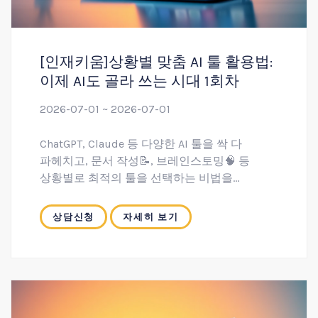
[인재키움]상황별 맞춤 AI 툴 활용법:
이제 AI도 골라 쓰는 시대 1회차
2026-07-01 ~ 2026-07-01
ChatGPT, Claude 등 다양한 AI 툴을 싹 다
파헤치고, 문서 작성📝, 브레인스토밍🧠 등
상황별로 최적의 툴을 선택하는 비법을
전수해드립니다.
실전 프롬프트 엔지니어링을 통해 이메일✉️,
상담신청
자세히 보기
회의록🗎 요약 등 실제 업무에 바로 적용할 수
있는 과정입니다.