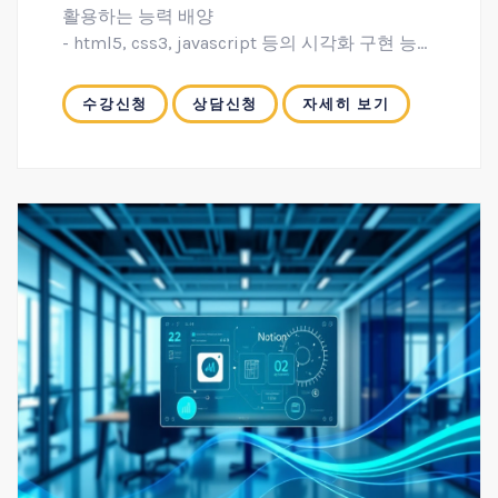
활용하는 능력 배양
- html5, css3, javascript 등의 시각화 구현 능력
배양
- 스프링 기반의 프레임워크를 활용하여 백엔드
수강신청
상담신청
자세히 보기
서비스 개발 능력 학습
- MyBatis를 활용한 SQL 쿼리 작성 및 최적화
- 라즈베리 파이 하드웨어를 제어할 수 있는
파이썬을 활용하는 능력 배양
- IoT 시스템 개발을 위한 하드웨어를 이해하고
센서를 활용하는 능력 배양
- 무선 IoT 센서를 활용한 데이터베이스 시스템
개발 능력 함양