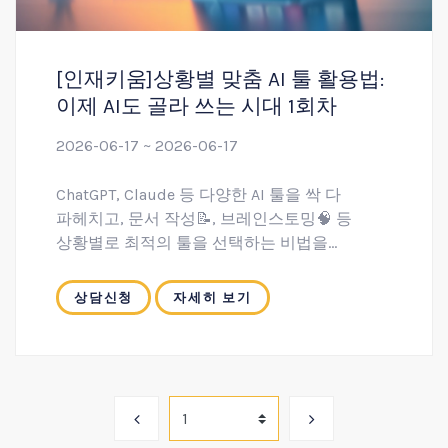
[인재키움]상황별 맞춤 AI 툴 활용법:
이제 AI도 골라 쓰는 시대 1회차
2026-06-17 ~ 2026-06-17
ChatGPT, Claude 등 다양한 AI 툴을 싹 다
파헤치고, 문서 작성📝, 브레인스토밍🧠 등
상황별로 최적의 툴을 선택하는 비법을
전수해드립니다.
실전 프롬프트 엔지니어링을 통해 이메일✉️,
상담신청
자세히 보기
회의록🗎 요약 등 실제 업무에 바로 적용할 수
있는 과정입니다.