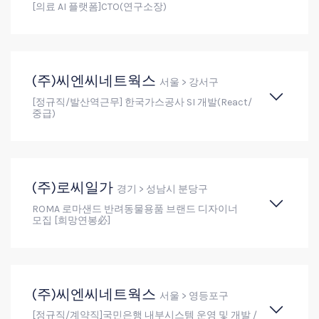
[의료 AI 플랫폼]CTO(연구소장)
(주)씨엔씨네트웍스
서울 > 강서구
[정규직/발산역근무] 한국가스공사 SI 개발(React/
중급)
(주)로씨일가
경기 > 성남시 분당구
ROMA 로마샌드 반려동물용품 브랜드 디자이너
모집 [희망연봉必]
(주)씨엔씨네트웍스
서울 > 영등포구
[정규직/계약직]국민은행 내부시스템 운영 및 개발 /