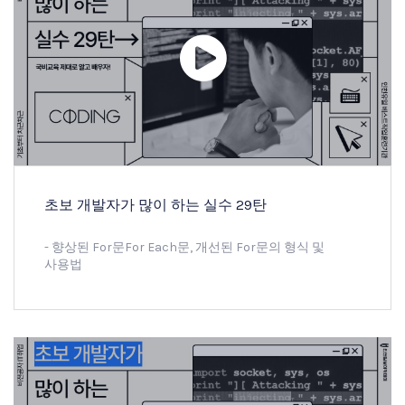
초보 개발자가 많이 하는 실수 29탄
- 향상된 For문for Each문, 개선된 For문의 형식 및
사용법