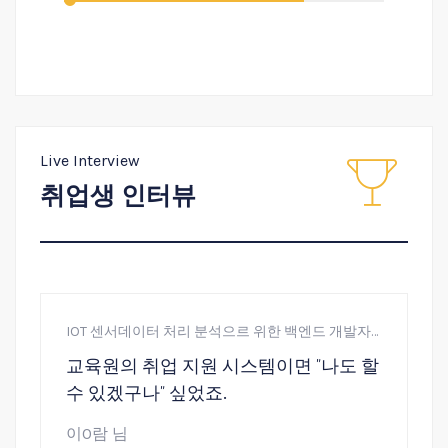
Live Interview
취업생 인터뷰
IOT 센서데이터 처리 분석으르 위한 백엔드 개발자
오
양성과정
개
교육원의 취업 지원 시스템이면 ˝나도 할
수 있겠구나˝ 싶었죠.
전
이O람 님