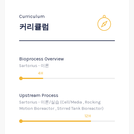
Curriculum
커리큘럼
Bioprocess Overview
Sartorius - 이론
4H
Upstream Process
Sartorius - 이론/실습 (Cell/Media , Rocking
Motion Bioreactor , Stirred Tank Bioreactor)
12H