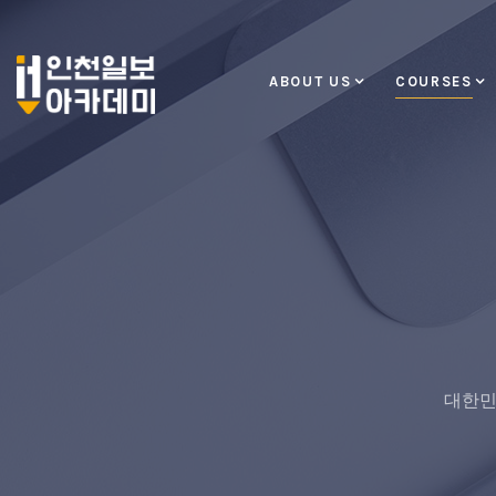
ABOUT US
COURSES
대한민