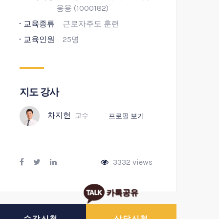
응용 (1000182)
교육종류
근로자주도 훈련
교육인원
25명
지도 강사
차지헌
교수
프로필 보기
3332 views
카톡공유
수강신청
상담신청